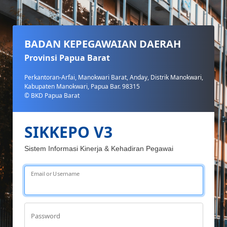
BADAN KEPEGAWAIAN DAERAH
Provinsi Papua Barat
Perkantoran-Arfai, Manokwari Barat, Anday, Distrik Manokwari,
Kabupaten Manokwari, Papua Bar. 98315
© BKD Papua Barat
SIKKEPO V3
Sistem Informasi Kinerja & Kehadiran Pegawai
Email or Username
Password